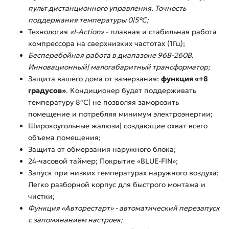
пульт дистанционного управления. Точность
поддержания температуры 0|5°С;
Технология
«I-Action»
- плавная и стабильная работа
компрессора на сверхнизких частотах (1Гц);
Бесперебойная работа в диапазоне 96В-260В.
Инновационный| малогабаритный трансформатор;
Защита вашего дома от замерзания:
функция «+8
градусов»
. Кондиционер будет поддерживать
температуру 8°С| не позволяя заморозить
помещение и потребляя минимум электроэнергии;
Широкоугольные жалюзи| создающие охват всего
объема помещения;
Защита oт обмерзания наружного блока;
24-часовой таймер; Покрытие «BLUE-FIN»;
Запуск при низких температурах наружного воздуха;
Легко разборной корпус для быстрого монтажа и
чистки;
Функция «Авторестарт» - автоматический перезапуск
с запоминанием настроек;