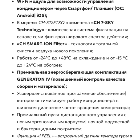
Wi-Fi модуль для возможности управления
кондиционером через Смартфон/ Планшет (ОС:
Android| iOS);
В модели
CH-S12FTXQ
применена
«CH 7-SKY
Technology»
- комплексная система фильтрации на
основе семи фильтров широкого спектра действия;
«CH SMART-ION Filter»
- технология тотальной
очистки воздуха нового поколения;
Работа от -24°С до +48°С на охлаждение и от -15 °С
до +24°С на обогрев;
Премиальная энергосберегающая комплектация
GENERATON IV (повышенный контроль качества
сборки и материалов);
Усовершенствованное программное обеспечение|
которое оптимизирует работу кондиционера в
широком диапазоне частот вращения компрессора;
Премиальный пульт дистанционного управления с
новым эргономичным корпусом| ночной подсветкой
и бактерицидным покрытием;
Функция «I FEEL» – встроенный датчик температуры в