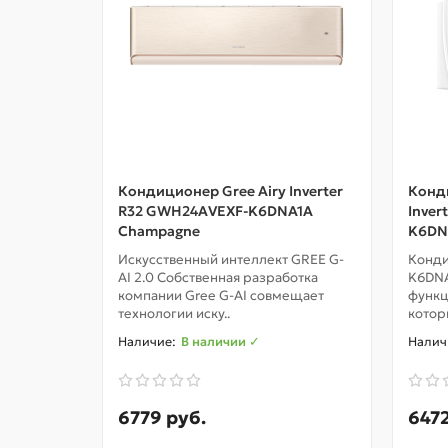
Кондиционер Gree Airy Inverter
Конди
R32 GWH24AVEXF-K6DNA1A
Inver
Champagne
K6DNA
Искусственный интеллект GREE G-
Конд
AI 2.0 Собственная разработка
K6DNA
компании Gree G-AI совмещает
функц
технологии иску..
котор
В наличии ✓
6779 руб.
6472