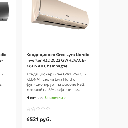
dic
Кондиционер Gree Lyra Nordic
Кондицио
E-
Inverter R32 2022 GWH24ACE-
Inverter
K6DNA1I Champagne
K6DNA2
E-
Кондиционер Gree GWH24ACE-
Bora Inve
K6DNA1I серии Lyra Nordic
года! Мод
2,
функционирует на фреоне R32,
низким э
который на 8% эффективне..
привлекат
В наличии ✓
6521 руб.
2488 р