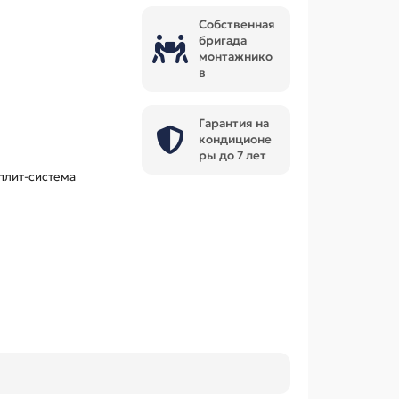
Собственная
бригада
монтажнико
в
Гарантия на
кондиционе
ры до 7 лет
плит-система