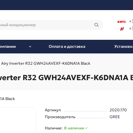
+
+
омпании
Оплата и доставка
Установк
Airy Inverter R32 GWH24AVEXF-K6DNA1A Black
nverter R32 GWH24AVEXF-K6DNA1A 
1A Black
Артикул
2020.170
Производитель
GREE
В наличии ✓