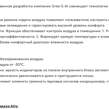
твенная разработка компании Gree G-AI совмещает технологии 
х режима подачи воздуха позволяют пользователю настроить 
овья охлаждение и гарантировать высокий уровень комфорта.
ти. Функция обеспечивает контроль воздуха в помещении: 1. 
ергоэффективности; 2. Формирует кривую температуры и влаж
иболее комфортный диапазон влажности вохдуха.
обеззараживания воздуха.
духа от -30°C.
и: яркость индикаторов на панели внутреннего блока автомати
матически увеличивается днем и приглушается ночью.
 может изменить громкость звуковых сигналов кондиционера, ч
здуха Airy: