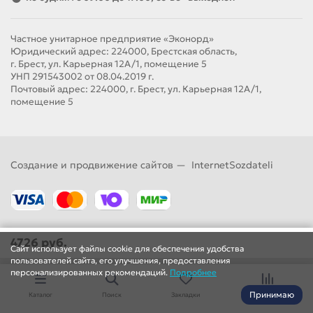
Частное унитарное предприятие «Эконорд»
Юридический адрес: 224000, Брестская область,
г. Брест, ул. Карьерная 12А/1, помещение 5
УНП 291543002 от 08.04.2019 г.
Почтовый адрес: 224000, г. Брест, ул. Карьерная 12А/1,
помещение 5
Создание и продвижение сайтов —
InternetSozdateli
4726 руб.
Сайт использует файлы cookie для обеспечения удобства
пользователей сайта, его улучшения, предоставления
персонализированных рекомендаций.
Подробнее
Принимаю
Каталог
Поиск
Закладки
Сравнение