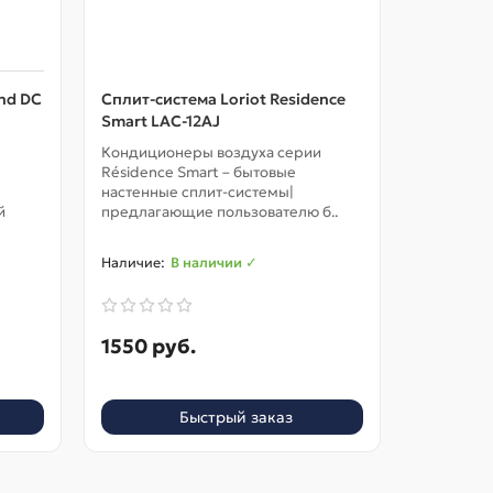
nd DC
Сплит-система Loriot Residence
Сплит-си
Smart LAC-12AJ
LAC-12TP
Кондиционеры воздуха серии
Кондицио
Résidence Smart – бытовые
Première
настенные сплит-системы|
сплит-сис
й
предлагающие пользователю б..
непревзо
В наличии ✓
1550 руб.
1550 р
Быстрый заказ