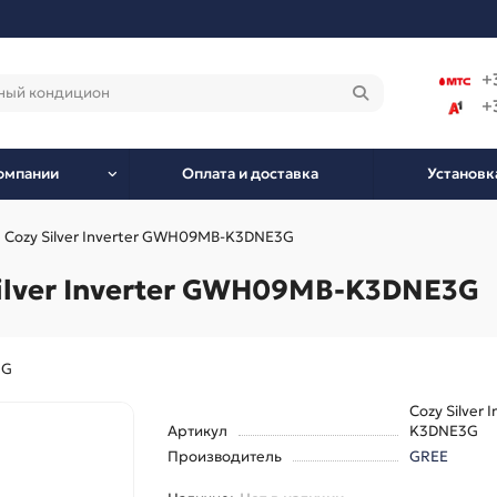
+
+
омпании
Оплата и доставка
Установк
 Cozy Silver Inverter GWH09MB-K3DNE3G
ilver Inverter GWH09MB-K3DNE3G
3G
Cozy Silver
Артикул
K3DNE3G
Производитель
GREE