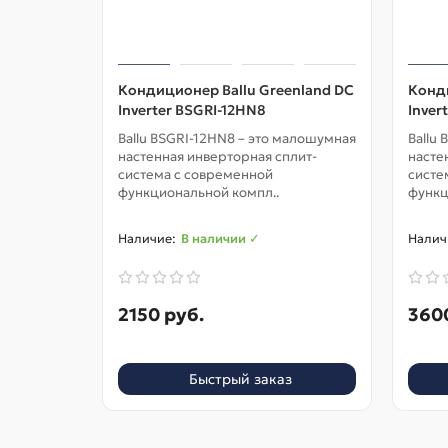
Кондиционер Ballu Greenland DC
Конди
Inverter BSGRI-12HN8
Inver
Ballu BSGRI-12HN8 – это малошумная
Ballu
настенная инверторная сплит-
насте
система с современной
систе
функциональной компл..
функц
В наличии ✓
2150 руб.
360
Быстрый заказ