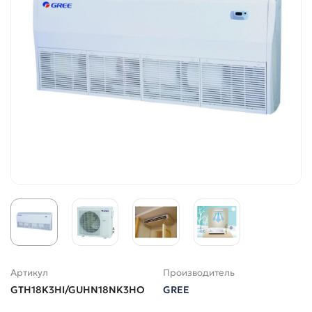
Артикул
Производитель
GTH18K3HI/GUHN18NK3HO
GREE