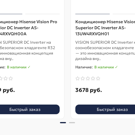
ционер Hisense Vision Pro
Кондиционер Hisense Visio
ior DC Inverter AS-
Superior DC Inverter AS-
4RXVQH00A
13UW4RXVQH01
N SUPERIOR DC Inverter на
VISION SUPERIOR DC Inverter 
безопасном хладагенте R32
озонобезопасном хладагенте
 инновационная концепция
— это инновационная концеп
а вну..
дизайна вну..
В наличии ✓
В наличии ✓
 руб.
3678 руб.
Быстрый заказ
Быстрый заказ