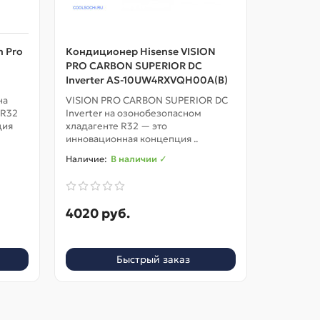
n Pro
Кондиционер Hisense VISION
Кондицио
PRO CARBON SUPERIOR DC
PRO CAR
Inverter AS-10UW4RXVQH00A(B)
Inverter
на
VISION PRO CARBON SUPERIOR DC
VISION P
 R32
Inverter на озонобезопасном
Inverter 
ция
хладагенте R32 — это
хладагент
инновационная концепция ..
инновацио
В наличии ✓
4020 руб.
4347 р
Быстрый заказ