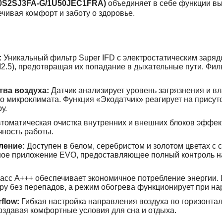
S50S2SJ3FA-G/1U50JEC1FRA
)
объединяет в себе функции в
чивая комфорт и заботу о здоровье.
:
Уникальный фильтр Super IFD с электростатическим заряд
2.5),
предотвращая
их
попадание
в
дыхательные
пути
.
Фил
тва воздуха:
Датчик анализирует уровень загрязнения и вл
о микроклимата. Функция «Экодатчик» реагирует на присут
у.
томатическая очистка внутренних и внешних блоков эффект
чность работы.
ление:
Доступен в белом, серебристом и золотом цветах с
ное приложение EVO, предоставляющее полный контроль н
асс A+++ обеспечивает экономичное потребление энергии.
у без перепадов, а режим обогрева функционирует при на
flow:
Гибкая настройка направления воздуха по горизонта
создавая комфортные условия
для сна и отдыха.