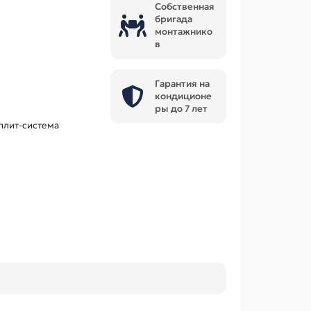
Собственная
бригада
монтажнико
в
Гарантия на
кондиционе
ры до 7 лет
плит-система