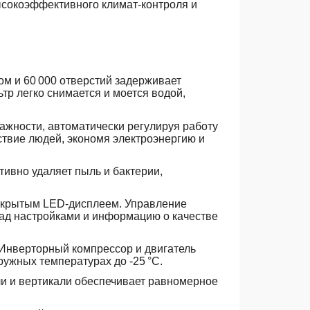
ысокоэффективного климат-контроля и
ом и 60
000
отверстий
задерживает
ьтр
легко
снимается
и
моется
водой
,
ажности, автоматически регулируя работу
ствие людей, экономя электроэнергию и
ивно удаляет пыль и бактерии,
 скрытым LED-дисплеем. Управление
ад настройками и информацию о качестве
 Инверторный компрессор и двигатель
ружных температурах до -25
°
C.
ли и вертикали обеспечивает равномерное