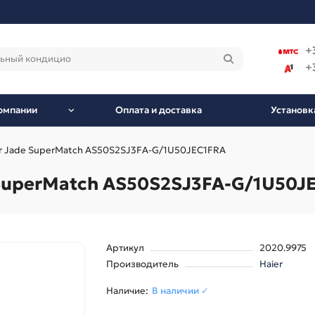
+
+
омпании
Оплата и доставка
Установк
r Jade SuperMatch AS50S2SJ3FA-G/1U50JEC1FRA
SuperMatch AS50S2SJ3FA-G/1U50J
Артикул
2020.9975
Производитель
Haier
В наличии ✓