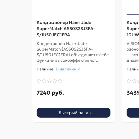
Кондиционер Haier Jade
Конди
SuperMatch AS50S2SJ3FA-
Super
S/1U50JEC1FRA
10UW
Кондиционер Haier Jade
VISIO
SuperMatch (AS50S2SJ3FA-
озоно
S/1U50JEC1FRA) объединяет в себе
— это
функции высокоэффективног..
дизайн
В наличии ✓
7240 руб.
3439
Быстрый заказ