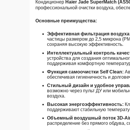
Кондиционер
Haier Jade SuperMatch (A
профессиональной очистки воздуха, обеспе
Основные преимущества:
Эффективная фильтрация воздуха
частицы
размером
до
2,5
микрона
(PM
сохраня
я высокую эффективность.
Интеллектуальный контроль качес
устройства для создания оптимальног
поддерживая комфортную температур
Функция самоочистки Self Clean:
Ав
обеспечивая гигиеничность и долгове
Стильный дизайн и удобное управ
возможно через пульт ДУ или мобиль
воздуха.
Высокая энергоэффективность:
Кл
поддерживают стабильную температур
Объемный воздушный поток 3D-Air
распределение без прямого обдува, 