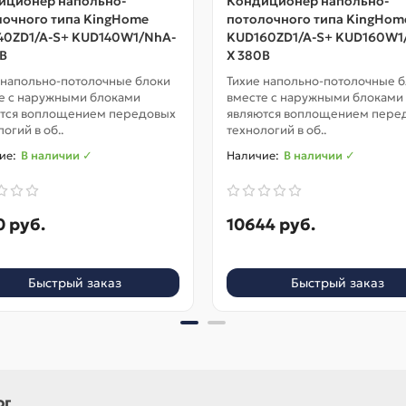
иционер напольно-
Кондиционер напольно-
лочного типа KingHome
потолочного типа KingHom
40ZD1/A-S+ KUD140W1/NhA-
KUD160ZD1/A-S+ KUD160W1
В
X 380В
 напольно-потолочные блоки
Тихие напольно-потолочные 
е с наружными блоками
вместе с наружными блоками
тся воплощением передовых
являются воплощением пере
огий в об..
технологий в об..
В наличии ✓
В наличии ✓
 руб.
10644 руб.
Быстрый заказ
Быстрый заказ
ог