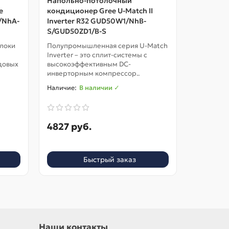
Напольно-потолочный
Напольн
e
кондиционер Gree U-Match II
кондицио
/NhA-
Inverter R32 GUD50W1/NhB-
Inverter
S/GUD50ZD1/B-S
S/GUD71Z
блоки
Полупромышленная серия U-Match
Полупром
Inverter – это сплит-системы с
Inverter –
довых
высокоэффективным DC-
высокоэф
инверторным компрессор..
инвертор
В наличии ✓
4827 руб.
5880 р
Быстрый заказ
Наши контакты