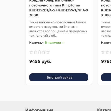
Кондиционер напольно-
Конд
потолочного типа KingHome
пото
KUD125ZD1/A-S+ KUD125W1/NhA-X
KUD1
380В
X 380
Тихие напольно-потолочные блоки
Тихие
вместе с наружными блоками
вмест
являются воплощением передовых
являю
технологий в об..
технол
В наличии ✓
9455 руб.
9760
Быстрый заказ
Информация
Катал