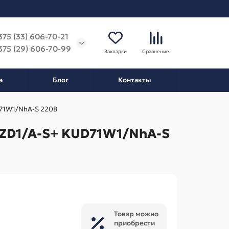
375 (33) 606-70-21
375 (29) 606-70-99
Закладки
Сравнение
а
Блог
Контакты
71W1/NhA-S 220В
ZD1/A-S+ KUD71W1/NhA-S
Товар можно
приобрести