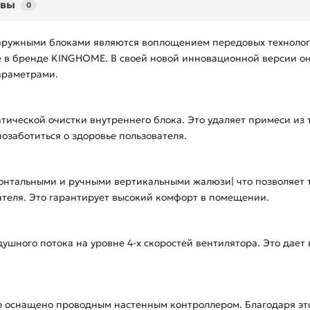
ывы
0
наружными блоками являются воплощением передовых техноло
е в бренде KINGHOME. В своей новой инновационной версии о
араметрами.
атической очистки внутреннего блока. Это удаляет примеси из
позаботиться о здоровье пользователя.
онтальными и ручными вертикальными жалюзи| что позволяет 
ателя. Это гарантирует высокий комфорт в помещении.
ушного потока на уровне 4-х скоростей вентилятора. Это дает
о оснащено проводным настенным контроллером. Благодаря эт