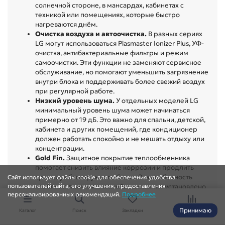
солнечной стороне, в мансардах, кабинетах с
техникой или помещениях, которые быстро
нагреваются днём.
Очистка воздуха и автоочистка.
В разных сериях
LG могут использоваться Plasmaster Ionizer Plus, УФ-
очистка, антибактериальные фильтры и режим
самоочистки. Эти функции не заменяют сервисное
обслуживание, но помогают уменьшить загрязнение
внутри блока и поддерживать более свежий воздух
при регулярной работе.
Низкий уровень шума.
У отдельных моделей LG
минимальный уровень шума может начинаться
примерно от 19 дБ. Это важно для спальни, детской,
кабинета и других помещений, где кондиционер
должен работать спокойно и не мешать отдыху или
концентрации.
Gold Fin.
Защитное покрытие теплообменника
помогает снизить влияние коррозии и продлить
срок службы наружного блока. Эта особенность
Сайт использует файлы cookie для обеспечения удобства
пользователей сайта, его улучшения, предоставления
особенно полезна, если оборудование установлено
персонализированных рекомендаций.
Подробнее
на открытом фасаде и постоянно контактирует с
влагой, осадками и перепадами температуры.
Принимаю
Каталог
Поиск
Закладки
Сравнение
Дизайн ARTCOOL.
У LG есть серии, где внешний вид
— не второстепенная деталь. ARTCOOL Mirror и